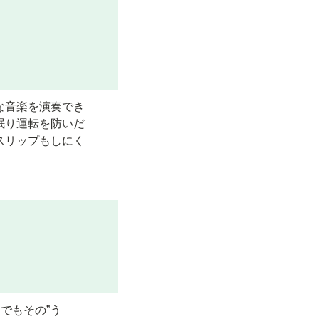
。
な音楽を演奏でき
眠り運転を防いだ
スリップもしにく
。
でもその”う