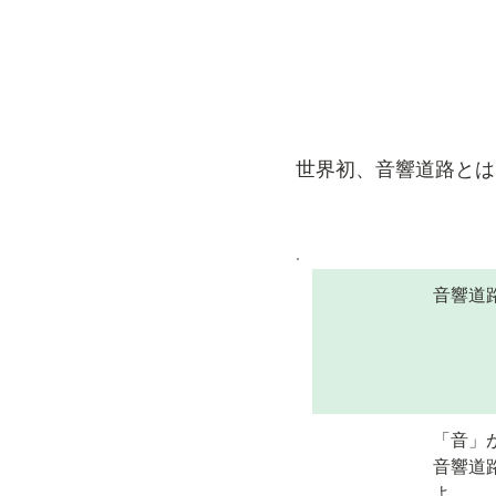
世界初、音響道路とは
音響道
「音」
音響道
よ。