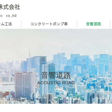
株式会社
o co.,ltd
ーム工法
コンクリートポンプ車
音響道路
音響道路
ACOUSTIC ROAD