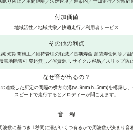
居眠り防止／車間距離／法定速度／道案内／予知走行／分散経
付加価値
地域活性／地域共栄／快適走行／利用者サービス
その他の利点
単純 短期間施工／維持管理の軽減／長期寿命 舗装寿命同等／融
積雪地除雪可 突起無し／省資源 リサイクル容易／スリップ防
なぜ音が出るの？
の連続した所定の間隔の横方向溝(w=9mm h=5mm)を構築し
スピードで走行するとメロディーが聞こえます。
音 程
周波数に基づき 1秒間に溝がいくつ有るかで周波数が決まり音