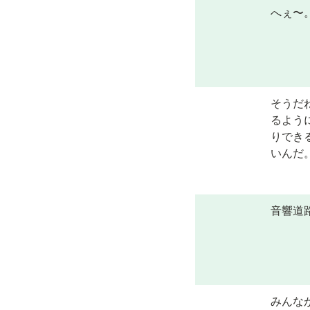
へぇ〜
そうだ
るよう
りでき
いんだ
音響道
みんな