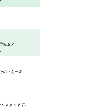
路
雪促進／
止
、その上を一定
程が定まります。