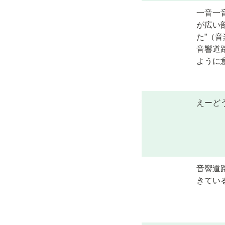
一音一
が広い
た”（
音響道
ように
えーど
音響道
きてい