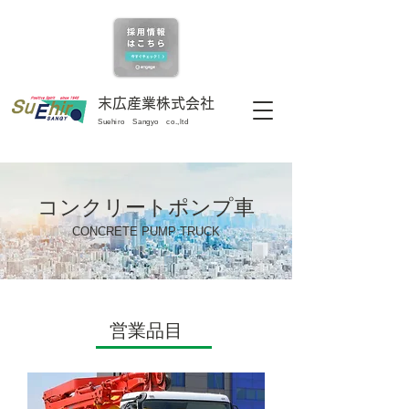
末広産業株式会社
Suehiro Sangyo co.,ltd
コンクリートポンプ車
CONCRETE PUMP TRUCK
営業品目