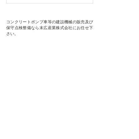
コンクリートポンプ車等の建設機械の販売及び
保守点検整備なら末広産業株式会社にお任せ下
さい。
安 心
プロの整備士による
アフターケアも
バッチリ
安 全